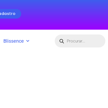
adastro
Pesquisar
produtos
Blissence