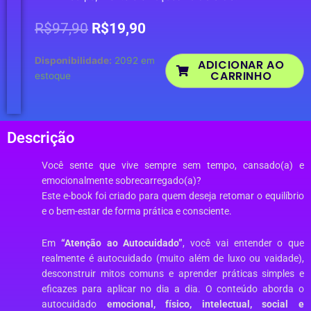
O
O
R$
97,90
R$
19,90
preço
preço
original
atual
Atenção
Disponibilidade:
2092 em
ADICIONAR AO
era:
é:
CARRINHO
ao
estoque
R$97,90.
R$19,90.
Autocuidado:
Como
Equilibrar
Descrição
Corpo,
Mente
Você sente que vive sempre sem tempo, cansado(a) e
e
emocionalmente sobrecarregado(a)?
Emoções
Este e-book foi criado para quem deseja retomar o equilíbrio
em
e o bem-estar de forma prática e consciente.
uma
Vida
Acelerada
Em
“Atenção ao Autocuidado”
, você vai entender o que
quantidade
realmente é autocuidado (muito além de luxo ou vaidade),
desconstruir mitos comuns e aprender práticas simples e
eficazes para aplicar no dia a dia. O conteúdo aborda o
autocuidado
emocional, físico, intelectual, social e