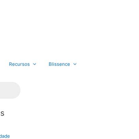
Recursos
Blissence
es
idade