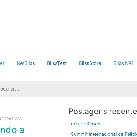
er
NetBliss
BlissTest
BlissStore
Bliss NR1
r
Postagens recent
RPORATIVOS
Lecture Series
I Summit Internacional de Felic