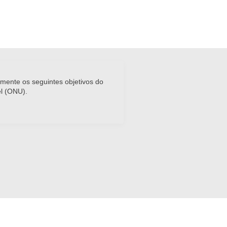
amente os seguintes objetivos do
l (ONU).