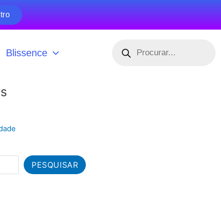
tro
Pesquisar
produtos
Blissence
es
idade
PESQUISAR