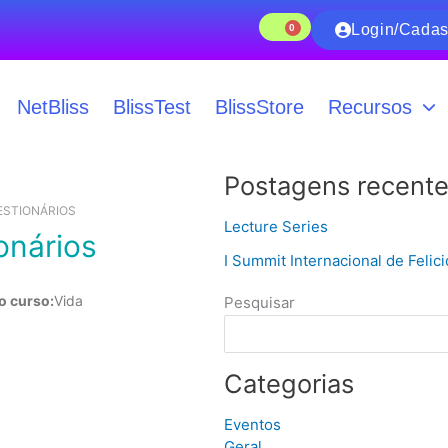
Login/Cadas
0
CARRINHO
NetBliss
BlissTest
BlissStore
Recursos
Postagens recent
ESTIONÁRIOS
Lecture Series
ionários
I Summit Internacional de Felic
o curso:
Vida
Pesquisar
Categorias
Eventos
Geral