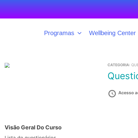
Ir
para
o
conteúdo
Programas
Wellbeing Center
CATEGORIA:
QU
Quest
Acesso a
Visão Geral Do Curso
Lista de questionários