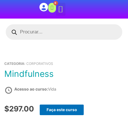
Ir
0
CARRINHO
para
o
conteúdo
Pesquisar
Wellbeing Center
produtos
CATEGORIA:
CORPORATIVOS
Mindfulness
Acesso ao curso:
Vida
$297.00
Faça este curso